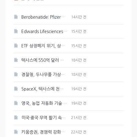
Berobenatide: Pfizer의 체중 감량 신약 경쟁력 분석
14시간 전
Edwards Lifesciences 주가 강세 지속, 89.33달러 기록
15시간 전
ETF 상장폐지 위기, 상관계수 미달 심화
15시간 전
텍사스에 550억 달러 규모의 반도체 공장을 Tesla와 SpaceX가 건설한다
18시간 전
경찰청, 두나무를 가상자산 보관·관리 사업자로 선정
18시간 전
SpaceX, 텍사스에 천연가스 발전소 건설 계획 발표
19시간 전
영국, 농업 자동화 기술 및 로봇에 2천만 파운드 투자 유치
19시간 전
미국·중국 무역 활기 속에 3일 연속 강세 보인 대두
21시간 전
키움증권, 경쟁력 강화를 위한 매도대금 담보대출 금리 인하
22시간 전