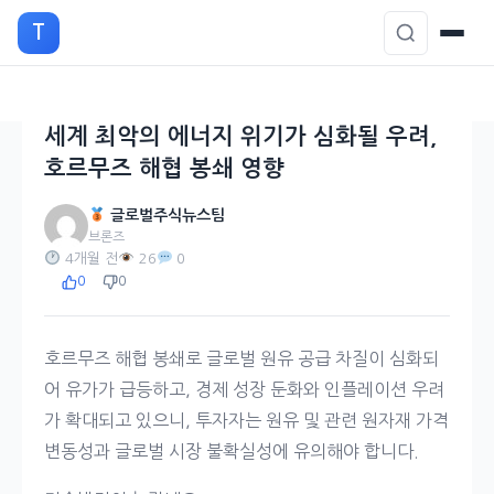
본
T
문
으
로
이
세계 최악의 에너지 위기가 심화될 우려,
동
호르무즈 해협 봉쇄 영향
글로벌주식뉴스팀
브론즈
4개월 전
26
0
0
0
호르무즈 해협 봉쇄로 글로벌 원유 공급 차질이 심화되
어 유가가 급등하고, 경제 성장 둔화와 인플레이션 우려
가 확대되고 있으니, 투자자는 원유 및 관련 원자재 가격
변동성과 글로벌 시장 불확실성에 유의해야 합니다.