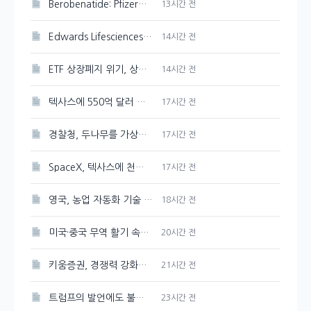
Berobenatide: Pfizer의 체중 감량 신약 경쟁력 분석
13시간 전
Edwards Lifesciences 주가 강세 지속, 89.33달러 기록
14시간 전
ETF 상장폐지 위기, 상관계수 미달 심화
14시간 전
텍사스에 550억 달러 규모의 반도체 공장을 Tesla와 SpaceX가 건설한다
17시간 전
경찰청, 두나무를 가상자산 보관·관리 사업자로 선정
17시간 전
SpaceX, 텍사스에 천연가스 발전소 건설 계획 발표
17시간 전
영국, 농업 자동화 기술 및 로봇에 2천만 파운드 투자 유치
18시간 전
미국·중국 무역 활기 속에 3일 연속 강세 보인 대두
20시간 전
키움증권, 경쟁력 강화를 위한 매도대금 담보대출 금리 인하
21시간 전
트럼프의 발언에도 불구하고 시장은 여전히 강세, 그 배경은?
23시간 전