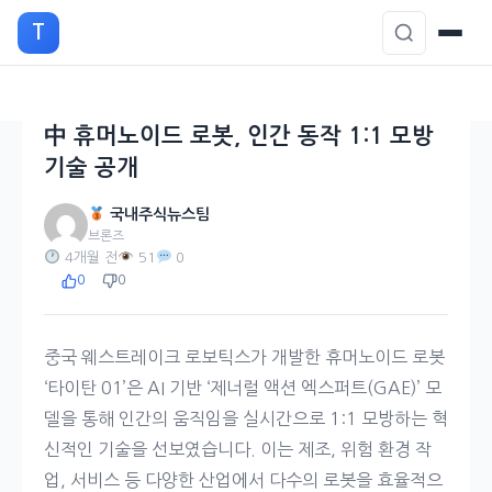
본
T
문
으
로
이
中 휴머노이드 로봇, 인간 동작 1:1 모방
동
기술 공개
국내주식뉴스팀
브론즈
4개월 전
51
0
0
0
중국 웨스트레이크 로보틱스가 개발한 휴머노이드 로봇
‘타이탄 01’은 AI 기반 ‘제너럴 액션 엑스퍼트(GAE)’ 모
델을 통해 인간의 움직임을 실시간으로 1:1 모방하는 혁
신적인 기술을 선보였습니다. 이는 제조, 위험 환경 작
업, 서비스 등 다양한 산업에서 다수의 로봇을 효율적으