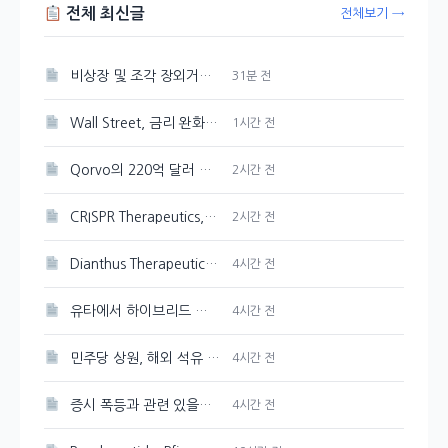
전체 최신글
전체보기 →
비상장 및 조각 장외거래소 결제 인프라, 예탁원 구축
31분 전
Wall Street, 금리 완화 기대감에 초기 상승세
1시간 전
Qorvo의 220억 달러 M&A, 내부 공시의 의미 재조명
2시간 전
CRISPR Therapeutics, 기관의 매도세 뚜렷하게 나타나
2시간 전
Dianthus Therapeutics 주가 154.9% 상승, 기관 투자자 유입
4시간 전
유타에서 하이브리드 전기 항공 실증 비행 성공한 FAA
4시간 전
민주당 상원, 해외 석유 생산 세금 감면 폐지 추진
4시간 전
증시 폭등과 관련 있을까? 국민연금 리밸런싱 유예
4시간 전