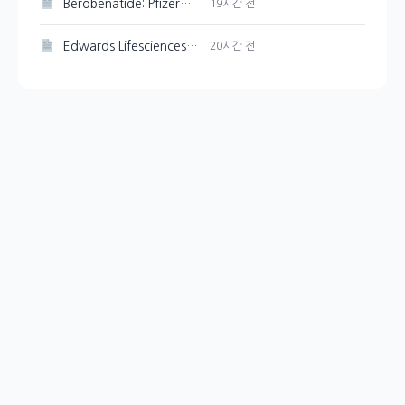
Berobenatide: Pfizer의 체중 감량 신약 경쟁력 분석
19시간 전
Edwards Lifesciences 주가 강세 지속, 89.33달러 기록
20시간 전