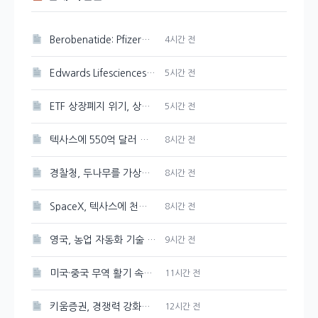
Berobenatide: Pfizer의 체중 감량 신약 경쟁력 분석
4시간 전
Edwards Lifesciences 주가 강세 지속, 89.33달러 기록
5시간 전
ETF 상장폐지 위기, 상관계수 미달 심화
5시간 전
텍사스에 550억 달러 규모의 반도체 공장을 Tesla와 SpaceX가 건설한다
8시간 전
경찰청, 두나무를 가상자산 보관·관리 사업자로 선정
8시간 전
SpaceX, 텍사스에 천연가스 발전소 건설 계획 발표
8시간 전
영국, 농업 자동화 기술 및 로봇에 2천만 파운드 투자 유치
9시간 전
미국·중국 무역 활기 속에 3일 연속 강세 보인 대두
11시간 전
키움증권, 경쟁력 강화를 위한 매도대금 담보대출 금리 인하
12시간 전