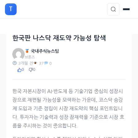
본
T
문
으
로
이
한국판 나스닥 재도약 가능성 탐색
동
국내주식뉴스팀
브론즈
3개월 전
37
0
0
0
한국 자본시장이 AI·반도체 등 기술기업 중심의 성장시
장으로 재편될 가능성을 모색하는 가운데, 코스닥 승강
제 도입과 기준 정립이 시장 재도약의 핵심 포인트입니
다. 투자자는 기술력과 성장 잠재력을 기준으로 시장 흐
름을 주시하는 것이 중요합니다.