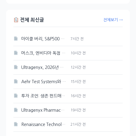
전체 최신글
전체보기 →
마이클 버리, S&P500 최고점 경고 발신
7시간 전
머스크, 엔비디아 독점 선언한 스페이스X AI 인프라
10시간 전
Ultragenyx, 2026년 매출 목표 재확인하며 Q2 적자폭 축소
12시간 전
Aehr Test Systems와 Microsoft, 수익 성장 비교 분석
15시간 전
투자 조언: 생존 펀드매니저의 유연한 판단
16시간 전
Ultragenyx Pharmaceutical(RARE) 내부자 1,900주 매도 현황
19시간 전
Renaissance Technologies, CAI 120,000주 새로 매입
21시간 전