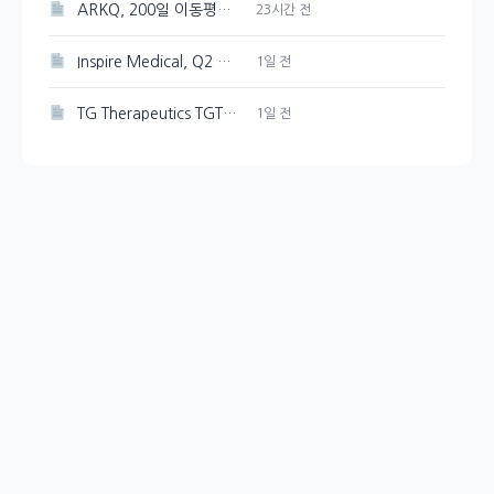
ARKQ, 200일 이동평균선突破로 상승세 이어가다
23시간 전
Inspire Medical, Q2 흑자 전환 및 FY26 성장 전망
1일 전
TG Therapeutics TGTX, BRIUMVI 매출 증가에도 주가 하락으로 이어진 비용 부담
1일 전