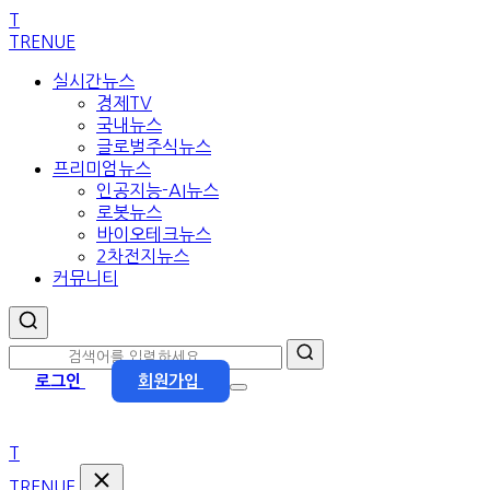
본
T
문
TRENUE
으
실시간뉴스
로
경제TV
이
국내뉴스
동
글로벌주식뉴스
프리미엄뉴스
인공지능-AI뉴스
로봇뉴스
바이오테크뉴스
2차전지뉴스
커뮤니티
로그인
회원가입
T
TRENUE