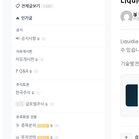
Liq
📋
전체글보기
1287

🔥
인기글
브
공지
📢
공지사항
🔒
0
Liqui
수 있습니
자유게시판
자유게시판
🔒
0
기술발전
❓
Q&A
🔒
0
주식토론
한국주식
🔒
1
🇺🇸
글로벌주식
🔒
0
유료회원 전용
🎯
종목분석
🔒
0
GOLD
📊
투자전략
0
🔒
0
GOLD