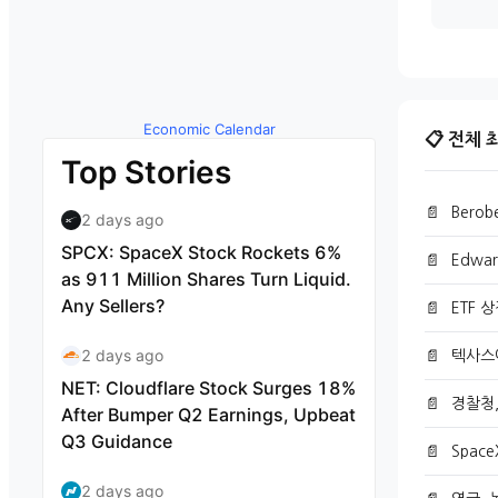
Economic Calendar
📋 전체
by TradingView
📄
Berob
📄
Edwar
📄
ETF 
📄
텍사스에
📄
경찰청
📄
Spac