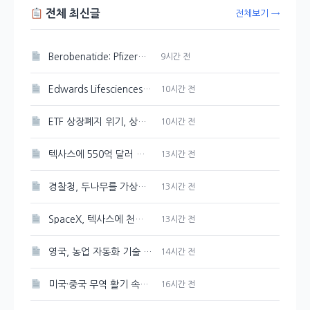
전체 최신글
전체보기 →
Berobenatide: Pfizer의 체중 감량 신약 경쟁력 분석
9시간 전
Edwards Lifesciences 주가 강세 지속, 89.33달러 기록
10시간 전
ETF 상장폐지 위기, 상관계수 미달 심화
10시간 전
텍사스에 550억 달러 규모의 반도체 공장을 Tesla와 SpaceX가 건설한다
13시간 전
경찰청, 두나무를 가상자산 보관·관리 사업자로 선정
13시간 전
SpaceX, 텍사스에 천연가스 발전소 건설 계획 발표
13시간 전
영국, 농업 자동화 기술 및 로봇에 2천만 파운드 투자 유치
14시간 전
미국·중국 무역 활기 속에 3일 연속 강세 보인 대두
16시간 전