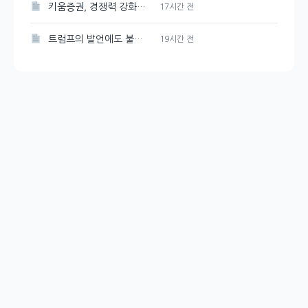
키움증권, 경쟁력 강화를 위한 매도대금 담보대출 금리 인하
17시간 전
트럼프의 발언에도 불구하고 시장은 여전히 강세, 그 배경은?
19시간 전