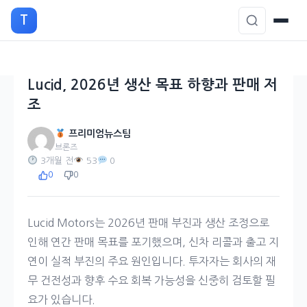
본
T
문
으
로
이
Lucid, 2026년 생산 목표 하향과 판매 저
동
조
프리미엄뉴스팀
브론즈
3개월 전
53
0
0
0
Lucid Motors는 2026년 판매 부진과 생산 조정으로
인해 연간 판매 목표를 포기했으며, 신차 리콜과 출고 지
연이 실적 부진의 주요 원인입니다. 투자자는 회사의 재
무 건전성과 향후 수요 회복 가능성을 신중히 검토할 필
요가 있습니다.