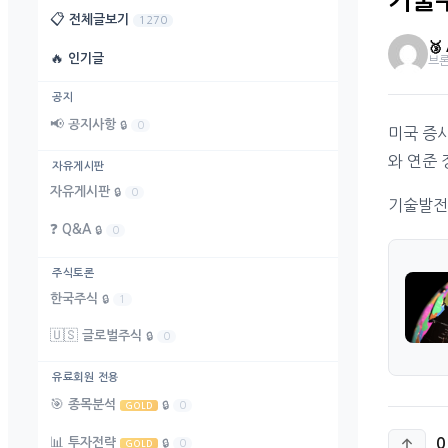
기술
📋
전체글보기
1270
🥉
🔥
인기글
브
공지
📢
공지사항
🔒
0
미국 증
와 연준
자유게시판
자유게시판
🔒
0
기술발전
❓
Q&A
🔒
0
주식토론
한국주식
🔒
1
🇺🇸
글로벌주식
🔒
0
유료회원 전용
🎯
종목분석
🔒
0
GOLD
📊
투자전략
0
🔒
0
GOLD