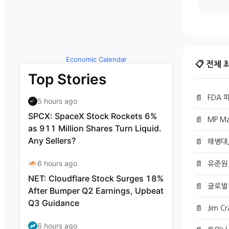
Economic Calendar
📋 전체
by TradingView
📄
FDA 피
📄
MP Ma
📄
해병대,
유준원
📄
📄
글로벌 
📄
Jim 