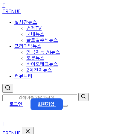
본
T
문
TRENUE
으
실시간뉴스
로
경제TV
이
국내뉴스
동
글로벌주식뉴스
프리미엄뉴스
인공지능-AI뉴스
로봇뉴스
바이오테크뉴스
2차전지뉴스
커뮤니티
로그인
회원가입
T
TRENUE