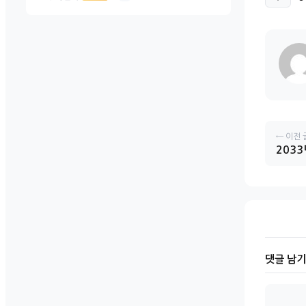
← 이전 
203
댓글 남