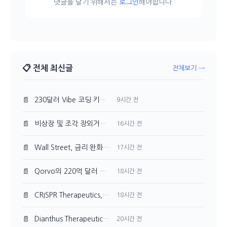
댓글을 달기 위해서는
로그인
해야합니다.
📋 전체 최신글
전체보기 →
📄
230달러 Vibe 코딩 키보드의 정체, OpenAI Codex Micro는?
9시간 전
📄
비상장 및 조각 장외거래소 결제 인프라, 예탁원 구축
16시간 전
📄
Wall Street, 금리 완화 기대감에 초기 상승세
17시간 전
📄
Qorvo의 220억 달러 M&A, 내부 공시의 의미 재조명
18시간 전
📄
CRISPR Therapeutics, 기관의 매도세 뚜렷하게 나타나
18시간 전
📄
Dianthus Therapeutics 주가 154.9% 상승, 기관 투자자 유입
20시간 전