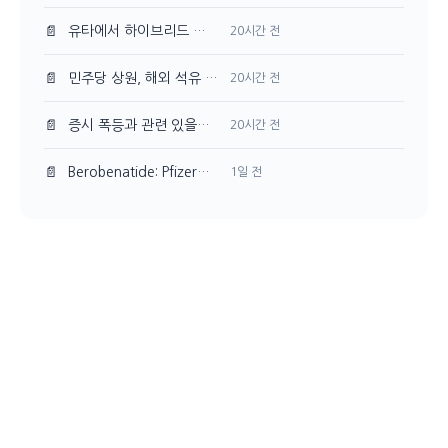
📄
유타에서 하이브리드 전기 항공 실증 비행 성공한 FAA
20시간 전
📄
민주당 상원, 해외 석유 생산 세금 감면 폐지 추진
20시간 전
📄
증시 폭등과 관련 있을까? 국민연금 리밸런싱 유예
20시간 전
📄
Berobenatide: Pfizer의 체중 감량 신약 경쟁력 분석
1일 전