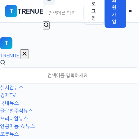
회
본
로
원
TRENUE
T
문
그
가
인
으
입
로
이
동
T
TRENUE
실시간뉴스
경제TV
국내뉴스
글로벌주식뉴스
프리미엄뉴스
인공지능-AI뉴스
로봇뉴스