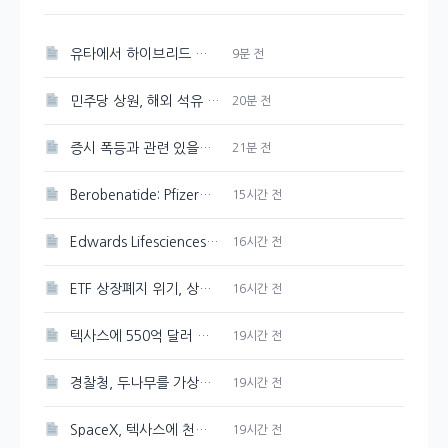
유타에서 하이브리드 전기 항공 실증 비행 성공한 FAA
9분 전
민주당 상원, 해외 석유 생산 세금 감면 폐지 추진
20분 전
증시 폭등과 관련 있을까? 국민연금 리밸런싱 유예
21분 전
Berobenatide: Pfizer의 체중 감량 신약 경쟁력 분석
15시간 전
Edwards Lifesciences 주가 강세 지속, 89.33달러 기록
16시간 전
ETF 상장폐지 위기, 상관계수 미달 심화
16시간 전
텍사스에 550억 달러 규모의 반도체 공장을 Tesla와 SpaceX가 건설한다
19시간 전
경찰청, 두나무를 가상자산 보관·관리 사업자로 선정
19시간 전
SpaceX, 텍사스에 천연가스 발전소 건설 계획 발표
19시간 전