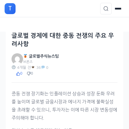
본
T
문
으
로
이
글로벌 경제에 대한 중동 전쟁의 주요 우
동
려사항
글로벌주식뉴스팀
브론즈
4개월 전
36
0
0
0
중동 전쟁 장기화는 인플레이션 상승과 성장 둔화 우려
를 높이며 글로벌 금융시장과 에너지 가격에 불확실성
을 초래할 수 있으니, 투자자는 이에 따른 시장 변동성에
주의해야 합니다.