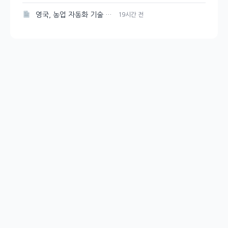
영국, 농업 자동화 기술 및 로봇에 2천만 파운드 투자 유치
19시간 전