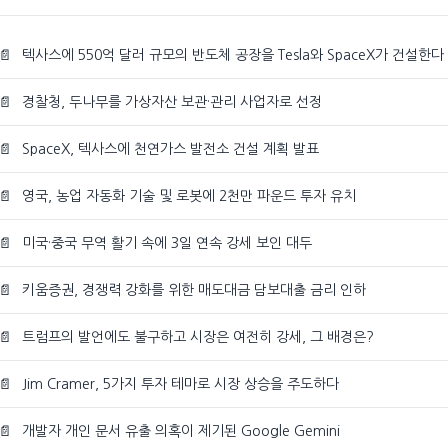
📄
텍사스에 550억 달러 규모의 반도체 공장을 Tesla와 SpaceX가 건설한다
📄
경찰청, 두나무를 가상자산 보관·관리 사업자로 선정
📄
SpaceX, 텍사스에 천연가스 발전소 건설 계획 발표
📄
영국, 농업 자동화 기술 및 로봇에 2천만 파운드 투자 유치
📄
미국·중국 무역 활기 속에 3일 연속 강세 보인 대두
📄
키움증권, 경쟁력 강화를 위한 매도대금 담보대출 금리 인하
📄
트럼프의 발언에도 불구하고 시장은 여전히 강세, 그 배경은?
📄
Jim Cramer, 5가지 투자 테마로 시장 상승을 주도하다
📄
개발자 개인 문서 유출 의혹이 제기된 Google Gemini