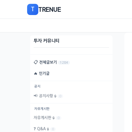
본
TRENUE
T
문
으
로
이
동
투자 커뮤니티
📋
전체글보기
1284
🔥
인기글
공지
📢
공지사항
🔒
0
자유게시판
자유게시판
🔒
0
❓
Q&A
🔒
0