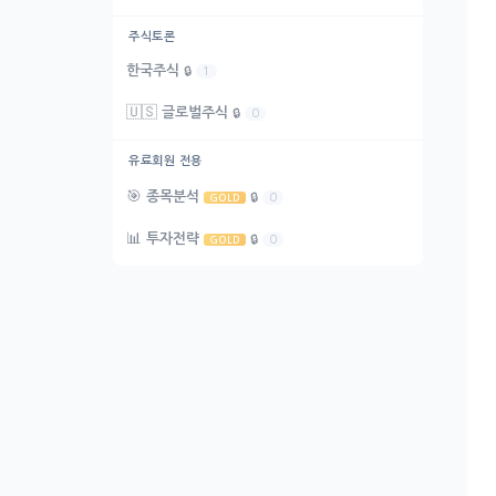
주식토론
한국주식
🔒
1
🇺🇸
글로벌주식
🔒
0
유료회원 전용
🎯
종목분석
🔒
0
GOLD
📊
투자전략
🔒
0
GOLD