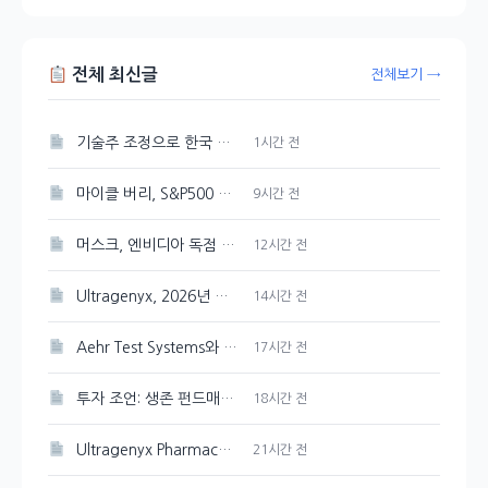
전체 최신글
전체보기 →
기술주 조정으로 한국 증시 하락 압력 예상
1시간 전
마이클 버리, S&P500 최고점 경고 발신
9시간 전
머스크, 엔비디아 독점 선언한 스페이스X AI 인프라
12시간 전
Ultragenyx, 2026년 매출 목표 재확인하며 Q2 적자폭 축소
14시간 전
Aehr Test Systems와 Microsoft, 수익 성장 비교 분석
17시간 전
투자 조언: 생존 펀드매니저의 유연한 판단
18시간 전
Ultragenyx Pharmaceutical(RARE) 내부자 1,900주 매도 현황
21시간 전