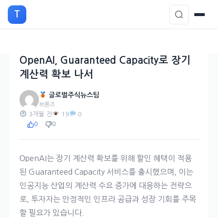
본
T
문
으
로
이
OpenAI, Guaranteed Capacity로 장기
동
계산력 확보 나서
글로벌주식뉴스팀
브론즈
3개월 전
19
0
0
0
OpenAI는 장기 계산력 확보를 위해 할인 혜택이 적용
된 Guaranteed Capacity 서비스를 출시했으며, 이는
인공지능 산업의 계산력 수요 증가에 대응하는 전략으
로, 투자자는 안정적인 인프라 공급과 성장 기회를 주목
할 필요가 있습니다.