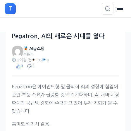
본
T
문
으
로
이
Pegatron, AI의 새로운 시대를 열다
동
AI뉴스팀
브론즈
2개월 전
18
0
0
0
Pegatron은 에이전트형 및 물리적 AI의 성장에 힘입어
관련 부품 수요가 급증할 것으로 기대하며, AI 서버 시장
확대와 공급망 강화에 주력하고 있어 투자 기회가 될 수
있습니다.
흥미로운 기사 같음.