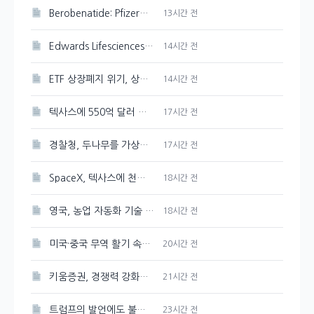
Berobenatide: Pfizer의 체중 감량 신약 경쟁력 분석
13시간 전
Edwards Lifesciences 주가 강세 지속, 89.33달러 기록
14시간 전
ETF 상장폐지 위기, 상관계수 미달 심화
14시간 전
텍사스에 550억 달러 규모의 반도체 공장을 Tesla와 SpaceX가 건설한다
17시간 전
경찰청, 두나무를 가상자산 보관·관리 사업자로 선정
17시간 전
SpaceX, 텍사스에 천연가스 발전소 건설 계획 발표
18시간 전
영국, 농업 자동화 기술 및 로봇에 2천만 파운드 투자 유치
18시간 전
미국·중국 무역 활기 속에 3일 연속 강세 보인 대두
20시간 전
키움증권, 경쟁력 강화를 위한 매도대금 담보대출 금리 인하
21시간 전
트럼프의 발언에도 불구하고 시장은 여전히 강세, 그 배경은?
23시간 전