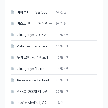
마이클 버리, S&P500 최고점 경고 발신
6시간 전
머스크, 엔비디아 독점 선언한 스페이스X AI 인프라
9시간 전
Ultragenyx, 2026년 매출 목표 재확인하며 Q2 적자폭 축소
11시간 전
Aehr Test Systems와 Microsoft, 수익 성장 비교 분석
14시간 전
투자 조언: 생존 펀드매니저의 유연한 판단
16시간 전
Ultragenyx Pharmaceutical(RARE) 내부자 1,900주 매도 현황
18시간 전
Renaissance Technologies, CAI 120,000주 새로 매입
20시간 전
ARKQ, 200일 이동평균선突破로 상승세 이어가다
22시간 전
Inspire Medical, Q2 흑자 전환 및 FY26 성장 전망
1일 전