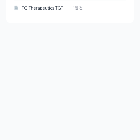
TG Therapeutics TGTX, BRIUMVI 매출 증가에도 주가 하락으로 이어진 비용 부담
1일 전