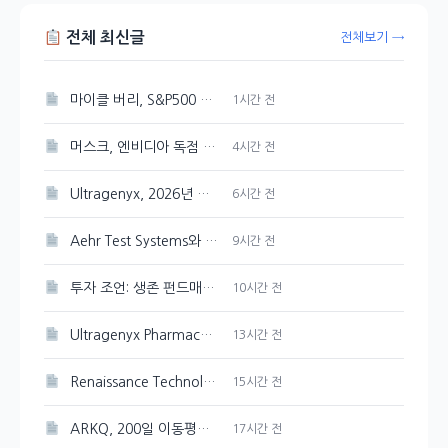
전체 최신글
전체보기 →
마이클 버리, S&P500 최고점 경고 발신
1시간 전
머스크, 엔비디아 독점 선언한 스페이스X AI 인프라
4시간 전
Ultragenyx, 2026년 매출 목표 재확인하며 Q2 적자폭 축소
6시간 전
Aehr Test Systems와 Microsoft, 수익 성장 비교 분석
9시간 전
투자 조언: 생존 펀드매니저의 유연한 판단
10시간 전
Ultragenyx Pharmaceutical(RARE) 내부자 1,900주 매도 현황
13시간 전
Renaissance Technologies, CAI 120,000주 새로 매입
15시간 전
ARKQ, 200일 이동평균선突破로 상승세 이어가다
17시간 전