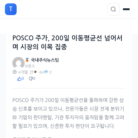
본
T
문
으
로
이
POSCO 주가, 200일 이동평균선 넘어서
동
며 시장의 이목 집중
국내주식뉴스팀
브론즈
4개월 전
44
0
0
0
POSCO 주가가 200일 이동평균선을 돌파하며 강한 상
승 신호를 보이고 있으나, 전문가들은 시장 전체 분위기
와 기업의 펀더멘털, 기관 투자자의 움직임을 함께 고려
할 필요가 있으며, 신중한 투자 판단이 요구됩니다.