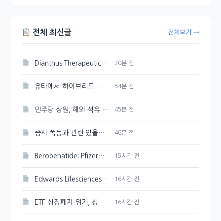
전체 최신글
전체보기 →
Dianthus Therapeutics 주가 154.9% 상승, 기관 투자자 유입
20분 전
유타에서 하이브리드 전기 항공 실증 비행 성공한 FAA
34분 전
민주당 상원, 해외 석유 생산 세금 감면 폐지 추진
45분 전
증시 폭등과 관련 있을까? 국민연금 리밸런싱 유예
46분 전
Berobenatide: Pfizer의 체중 감량 신약 경쟁력 분석
15시간 전
Edwards Lifesciences 주가 강세 지속, 89.33달러 기록
16시간 전
ETF 상장폐지 위기, 상관계수 미달 심화
16시간 전