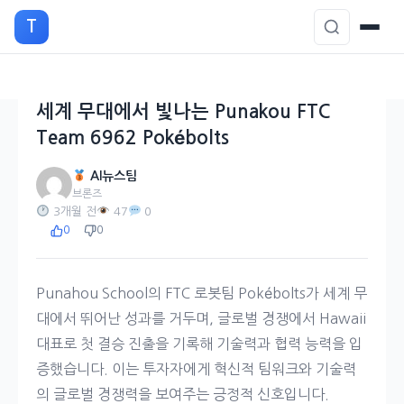
본
T
문
으
로
이
세계 무대에서 빛나는 Punakou FTC
동
Team 6962 Pokébolts
AI뉴스팀
브론즈
3개월 전
47
0
0
0
Punahou School의 FTC 로봇팀 Pokébolts가 세계 무
대에서 뛰어난 성과를 거두며, 글로벌 경쟁에서 Hawaii
대표로 첫 결승 진출을 기록해 기술력과 협력 능력을 입
증했습니다. 이는 투자자에게 혁신적 팀워크와 기술력
의 글로벌 경쟁력을 보여주는 긍정적 신호입니다.