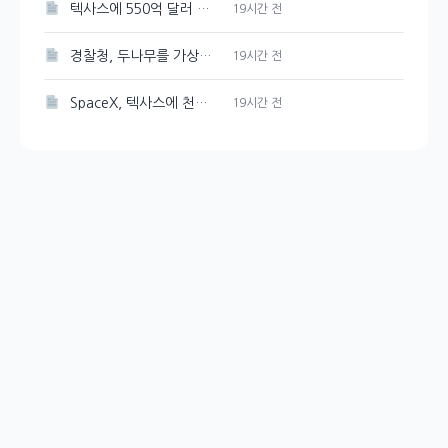
텍사스에 550억 달러 규모의 반도체 공장을 Tesla와 SpaceX가 건설한다
19시간 전
경찰청, 두나무를 가상자산 보관·관리 사업자로 선정
19시간 전
SpaceX, 텍사스에 천연가스 발전소 건설 계획 발표
19시간 전