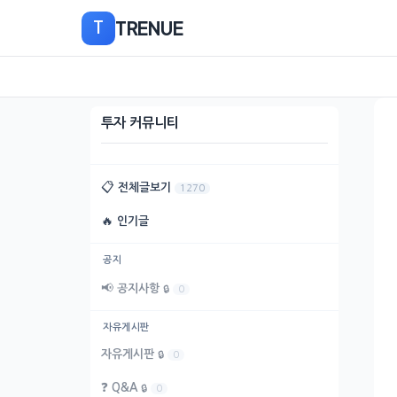
본
TRENUE
T
문
으
로
이
동
투자 커뮤니티
📋
전체글보기
1270
🔥
인기글
공지
📢
공지사항
🔒
0
자유게시판
자유게시판
🔒
0
❓
Q&A
🔒
0