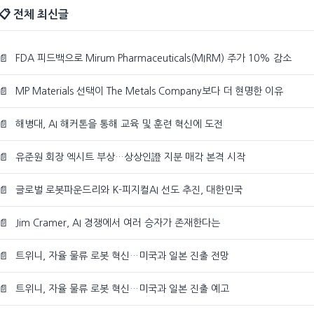
📋 전체 최신글
📄
FDA 피드백으로 Mirum Pharmaceuticals(MIRM) 주가 10% 감소
📄
MP Materials 선택이 The Metals Company보다 더 현명한 이유
📄
해병대, AI 해커톤을 통해 교육 및 훈련 혁신에 도전
📄
유준원 회장 엑시트 부상…상상인證 지분 매각 본격 시작
📄
글로벌 로봇파운드리와 K-피지컬AI 선도 추진, 대한민국
📄
Jim Cramer, AI 경쟁에서 여러 승자가 존재한다는
📄
트위니, 자율 물류 로봇 혁신…미국과 일본 진출 전망
📄
트위니, 자율 물류 로봇 혁신…미국과 일본 진출 예고