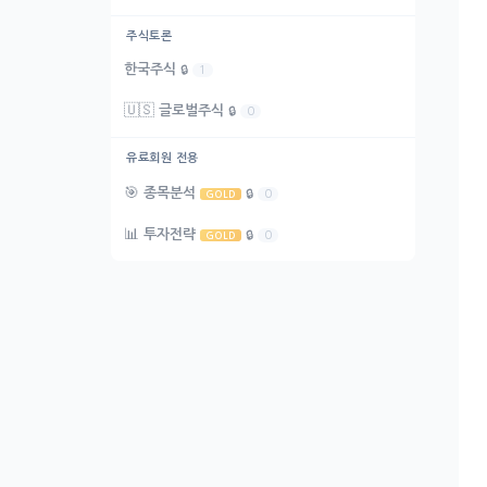
주식토론
한국주식
🔒
1
🇺🇸
글로벌주식
🔒
0
유료회원 전용
🎯
종목분석
🔒
0
GOLD
📊
투자전략
🔒
0
GOLD