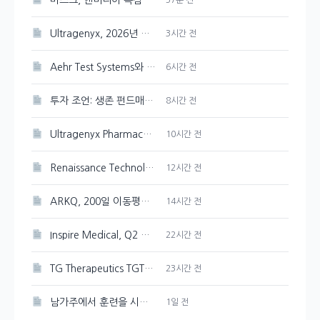
머스크, 엔비디아 독점 선언한 스페이스X AI 인프라
Ultragenyx, 2026년 매출 목표 재확인하며 Q2 적자폭 축소
3시간 전
Aehr Test Systems와 Microsoft, 수익 성장 비교 분석
6시간 전
투자 조언: 생존 펀드매니저의 유연한 판단
8시간 전
Ultragenyx Pharmaceutical(RARE) 내부자 1,900주 매도 현황
10시간 전
Renaissance Technologies, CAI 120,000주 새로 매입
12시간 전
ARKQ, 200일 이동평균선突破로 상승세 이어가다
14시간 전
Inspire Medical, Q2 흑자 전환 및 FY26 성장 전망
22시간 전
TG Therapeutics TGTX, BRIUMVI 매출 증가에도 주가 하락으로 이어진 비용 부담
23시간 전
남가주에서 훈련을 시작한 USA Swimming Pan Pacs 팀
1일 전