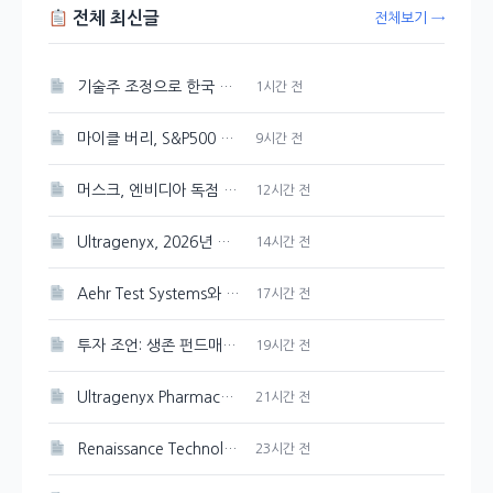
전체 최신글
전체보기 →
기술주 조정으로 한국 증시 하락 압력 예상
1시간 전
마이클 버리, S&P500 최고점 경고 발신
9시간 전
머스크, 엔비디아 독점 선언한 스페이스X AI 인프라
12시간 전
Ultragenyx, 2026년 매출 목표 재확인하며 Q2 적자폭 축소
14시간 전
Aehr Test Systems와 Microsoft, 수익 성장 비교 분석
17시간 전
투자 조언: 생존 펀드매니저의 유연한 판단
19시간 전
Ultragenyx Pharmaceutical(RARE) 내부자 1,900주 매도 현황
21시간 전
Renaissance Technologies, CAI 120,000주 새로 매입
23시간 전