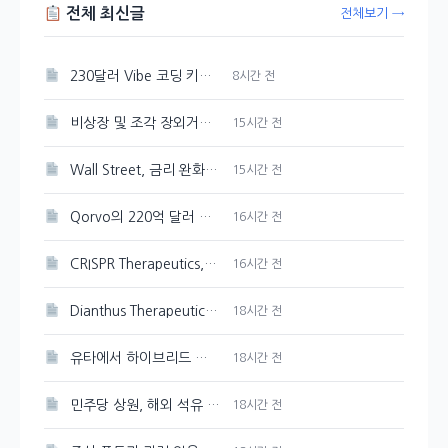
전체 최신글
전체보기 →
230달러 Vibe 코딩 키보드의 정체, OpenAI Codex Micro는?
8시간 전
비상장 및 조각 장외거래소 결제 인프라, 예탁원 구축
15시간 전
Wall Street, 금리 완화 기대감에 초기 상승세
15시간 전
Qorvo의 220억 달러 M&A, 내부 공시의 의미 재조명
16시간 전
CRISPR Therapeutics, 기관의 매도세 뚜렷하게 나타나
16시간 전
Dianthus Therapeutics 주가 154.9% 상승, 기관 투자자 유입
18시간 전
유타에서 하이브리드 전기 항공 실증 비행 성공한 FAA
18시간 전
민주당 상원, 해외 석유 생산 세금 감면 폐지 추진
18시간 전