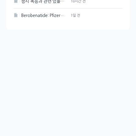
증시 폭등과 관련 있을까? 국민연금 리밸런싱 유예
18시간 전
Berobenatide: Pfizer의 체중 감량 신약 경쟁력 분석
1일 전