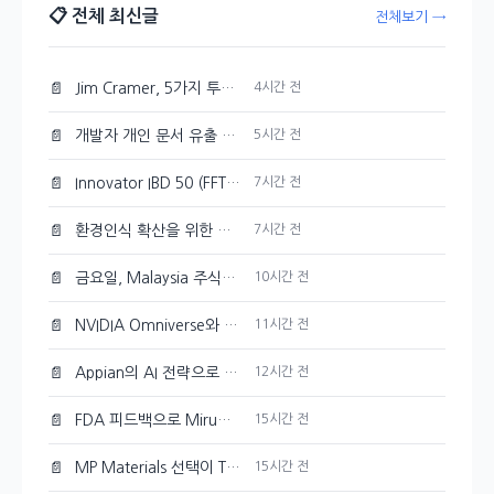
📋 전체 최신글
전체보기 →
📄
Jim Cramer, 5가지 투자 테마로 시장 상승을 주도하다
4시간 전
📄
개발자 개인 문서 유출 의혹이 제기된 Google Gemini
5시간 전
📄
Innovator IBD 50 (FFTY) 주가 200일 이동평균선 아래로 하락
7시간 전
📄
환경인식 확산을 위한 포스코퓨처엠의 지역 아동 환경캠프 개최
7시간 전
📄
금요일, Malaysia 주식시장 혼조세를 보이다
10시간 전
📄
NVIDIA Omniverse와 Cosmos 3, 오픈 물리 AI 개발의 선두주자
11시간 전
📄
Appian의 AI 전략으로 성장 촉진
12시간 전
📄
FDA 피드백으로 Mirum Pharmaceuticals(MIRM) 주가 10% 감소
15시간 전
📄
MP Materials 선택이 The Metals Company보다 더 현명한 이유
15시간 전