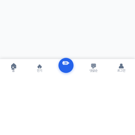
✏️
🏠
🔥
💬
👤
홈
인기
댓글순
로그인
T
TRENUE
최신 AI기술을 적용한 스마트 파이낸셜 플랫폼. 실시간뉴스, 프
리미엄뉴스를 제공합니다.
서비스
최신 뉴스
프리미엄 뉴스