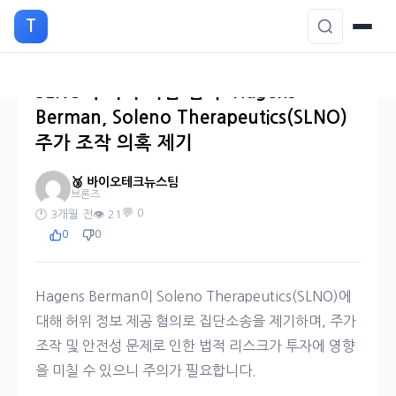
본
T
문
으
로
이
SLNO 투자자 마감 임박: Hagens
동
Berman, Soleno Therapeutics(SLNO)
주가 조작 의혹 제기
🥉 바이오테크뉴스팀
브론즈
💬 0
🕐 3개월 전
👁️ 21
0
0
Hagens Berman이 Soleno Therapeutics(SLNO)에
대해 허위 정보 제공 혐의로 집단소송을 제기하며, 주가
조작 및 안전성 문제로 인한 법적 리스크가 투자에 영향
을 미칠 수 있으니 주의가 필요합니다.