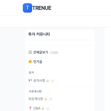
본
TRENUE
T
문
으
로
이
동
투자 커뮤니티
전체글보기
1266
인기글
공지
공지사항
0
자유게시판
자유게시판
0
Q&A
0