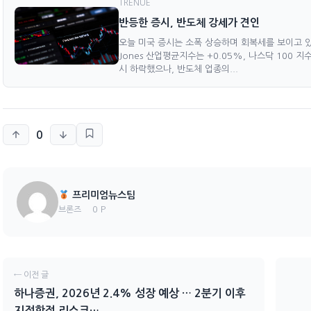
TRENUE
반등한 증시, 반도체 강세가 견인
오늘 미국 증시는 소폭 상승하며 회복세를 보이고 있습니
Jones 산업평균지수는 +0.05%, 나스닥 100 
시 하락했으나, 반도체 업종의...
0
프리미엄뉴스팀
0 P
브론즈
← 이전 글
하나증권, 2026년 2.4% 성장 예상 … 2분기 이후
지정학적 리스크…