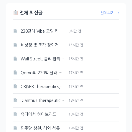
전체 최신글
전체보기 →
230달러 Vibe 코딩 키보드의 정체, OpenAI Codex Micro는?
8시간 전
비상장 및 조각 장외거래소 결제 인프라, 예탁원 구축
15시간 전
Wall Street, 금리 완화 기대감에 초기 상승세
16시간 전
Qorvo의 220억 달러 M&A, 내부 공시의 의미 재조명
17시간 전
CRISPR Therapeutics, 기관의 매도세 뚜렷하게 나타나
17시간 전
Dianthus Therapeutics 주가 154.9% 상승, 기관 투자자 유입
18시간 전
유타에서 하이브리드 전기 항공 실증 비행 성공한 FAA
18시간 전
민주당 상원, 해외 석유 생산 세금 감면 폐지 추진
19시간 전