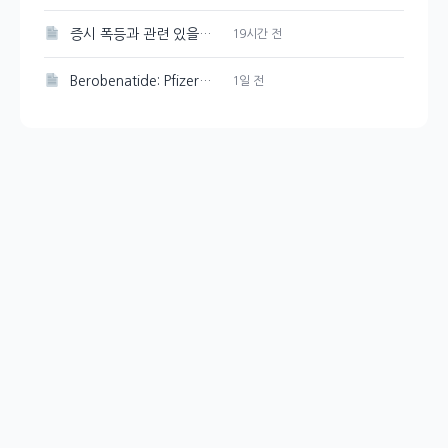
증시 폭등과 관련 있을까? 국민연금 리밸런싱 유예
19시간 전
Berobenatide: Pfizer의 체중 감량 신약 경쟁력 분석
1일 전