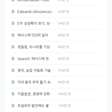
Berobenatide: Pfizer의 체중 감량 신약 경쟁력 분석
Edwards Lifesciences 주가 강세 지속, 89.33달러 기록
3시간 전
ETF 상장폐지 위기, 상관계수 미달 심화
3시간 전
텍사스에 550억 달러 규모의 반도체 공장을 Tesla와 SpaceX가 건설한다
6시간 전
경찰청, 두나무를 가상자산 보관·관리 사업자로 선정
6시간 전
SpaceX, 텍사스에 천연가스 발전소 건설 계획 발표
6시간 전
영국, 농업 자동화 기술 및 로봇에 2천만 파운드 투자 유치
7시간 전
미국·중국 무역 활기 속에 3일 연속 강세 보인 대두
9시간 전
키움증권, 경쟁력 강화를 위한 매도대금 담보대출 금리 인하
10시간 전
트럼프의 발언에도 불구하고 시장은 여전히 강세, 그 배경은?
12시간 전