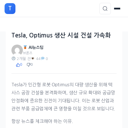
본
T
문
으
로
이
Tesla, Optimus 생산 시설 건설 가속화
동
AI뉴스팀
브론즈
2개월 전
44
0
0
0
Tesla가 인간형 로봇 Optimus의 대량 생산을 위해 텍
사스 공장 건설을 본격화하며, 생산 규모 확대와 공급망
안정화에 중요한 진전이 기대됩니다. 이는 로봇 산업과
관련 부품 공급업체에 큰 영향을 미칠 것으로 보입니다.
항상 뉴스를 체크해야 하는 이유.