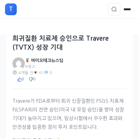
본
T
문
으
로
이
희귀질환 치료제 승인으로 Travere
동
(TVTX) 성장 기대
바이오테크뉴스팀
브론즈
4개월 전
61
0
0
0
Travere가 FDA로부터 희귀 신장질환인 FSGS 치료제
FILSPARI의 전면 승인(미국 내 유일 승인)을 받아 성장
기대가 높아지고 있으며, 임상시험에서 우수한 효과와
안전성을 입증한 점이 투자 포인트입니다.