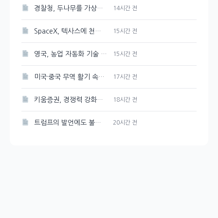
경찰청, 두나무를 가상자산 보관·관리 사업자로 선정
14시간 전
SpaceX, 텍사스에 천연가스 발전소 건설 계획 발표
15시간 전
영국, 농업 자동화 기술 및 로봇에 2천만 파운드 투자 유치
15시간 전
미국·중국 무역 활기 속에 3일 연속 강세 보인 대두
17시간 전
키움증권, 경쟁력 강화를 위한 매도대금 담보대출 금리 인하
18시간 전
트럼프의 발언에도 불구하고 시장은 여전히 강세, 그 배경은?
20시간 전