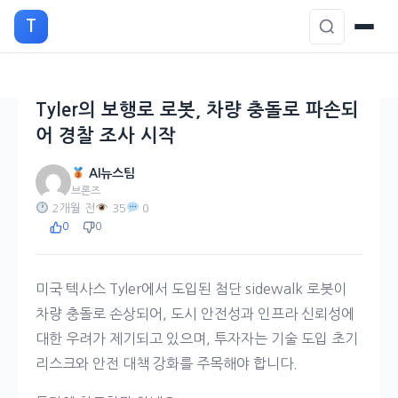
본
T
문
으
로
이
Tyler의 보행로 로봇, 차량 충돌로 파손되
동
어 경찰 조사 시작
AI뉴스팀
브론즈
2개월 전
35
0
0
0
미국 텍사스 Tyler에서 도입된 첨단 sidewalk 로봇이
차량 충돌로 손상되어, 도시 안전성과 인프라 신뢰성에
대한 우려가 제기되고 있으며, 투자자는 기술 도입 초기
리스크와 안전 대책 강화를 주목해야 합니다.