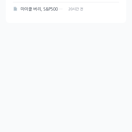
마이클 버리, S&P500 최고점 경고 발신
20시간 전