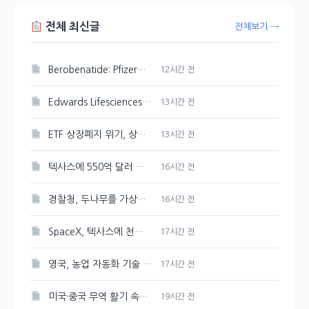
전체 최신글
전체보기 →
Berobenatide: Pfizer의 체중 감량 신약 경쟁력 분석
12시간 전
Edwards Lifesciences 주가 강세 지속, 89.33달러 기록
13시간 전
ETF 상장폐지 위기, 상관계수 미달 심화
13시간 전
텍사스에 550억 달러 규모의 반도체 공장을 Tesla와 SpaceX가 건설한다
16시간 전
경찰청, 두나무를 가상자산 보관·관리 사업자로 선정
16시간 전
SpaceX, 텍사스에 천연가스 발전소 건설 계획 발표
17시간 전
영국, 농업 자동화 기술 및 로봇에 2천만 파운드 투자 유치
17시간 전
미국·중국 무역 활기 속에 3일 연속 강세 보인 대두
19시간 전