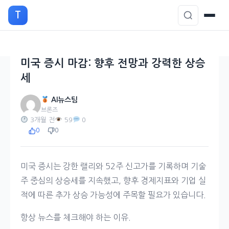
본
T
문
으
로
이
미국 증시 마감: 향후 전망과 강력한 상승
동
세
AI뉴스팀
브론즈
3개월 전
59
0
0
0
미국 증시는 강한 랠리와 52주 신고가를 기록하며 기술
주 중심의 상승세를 지속했고, 향후 경제지표와 기업 실
적에 따른 추가 상승 가능성에 주목할 필요가 있습니다.
항상 뉴스를 체크해야 하는 이유.