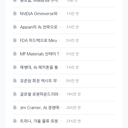
금요일, Malaysia 주식시장 혼조세를 보이다
10분 전
NVIDIA Omniverse와 Cosmos 3, 오픈 물리 AI 개발의 선두주자
1시간 전
Appian의 AI 전략으로 성장 촉진
3시간 전
FDA 피드백으로 Mirum Pharmaceuticals(MIRM) 주가 10% 감소
5시간 전
MP Materials 선택이 The Metals Company보다 더 현명한 이유
5시간 전
해병대, AI 해커톤을 통해 교육 및 훈련 혁신에 도전
7시간 전
유준원 회장 엑시트 부상…상상인證 지분 매각 본격 시작
8시간 전
글로벌 로봇파운드리와 K-피지컬AI 선도 추진, 대한민국
19시간 전
Jim Cramer, AI 경쟁에서 여러 승자가 존재한다는
20시간 전
트위니, 자율 물류 로봇 혁신…미국과 일본 진출 전망
23시간 전