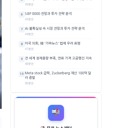
39분전
S&P 8000 전망과 투자 전략 분석
6
43분전
AI 불확실성 속 시장 전망과 투자 전략 분석
7
44분전
미국 의회, 韓 '가짜뉴스' 법에 우려 표명
8
47분전
전 세계 정제용량 부족, 연료 가격 고공행진 지속
9
48분전
Meta stock 급락, Zuckerberg 재산 180억 달
10
러 증발
60분전