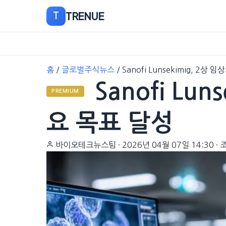
TRENUE
T
본
홈
/
글로벌주식뉴스
/
Sanofi Lunsekimig, 2상 
문
Sanofi Lun
으
PREMIUM
로
이
요 목표 달성
동
바이오테크뉴스팀
·
2026년 04월 07일 14:30
·
조