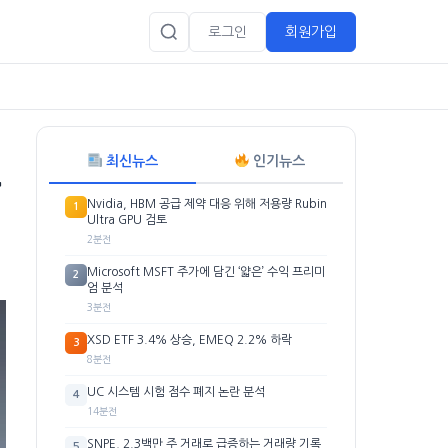
로그인
회원가입
최신뉴스
인기뉴스
주
Nvidia, HBM 공급 제약 대응 위해 저용량 Rubin
1
Ultra GPU 검토
2분전
Microsoft MSFT 주가에 담긴 ‘얇은’ 수익 프리미
2
엄 분석
3분전
XSD ETF 3.4% 상승, EMEQ 2.2% 하락
3
8분전
UC 시스템 시험 점수 폐지 논란 분석
4
14분전
SNPE, 2.3백만 주 거래로 급증하는 거래량 기록
5