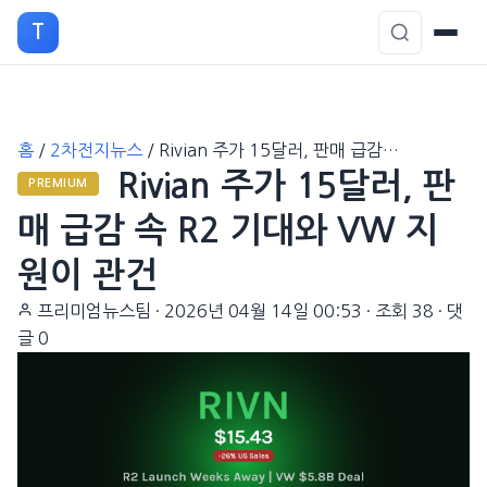
T
본
홈
/
2차전지뉴스
/
Rivian 주가 15달러, 판매 급감…
문
Rivian 주가 15달러, 판
으
PREMIUM
로
매 급감 속 R2 기대와 VW 지
이
원이 관건
동
프리미엄뉴스팀
·
2026년 04월 14일 00:53
·
조회 38
·
댓
글 0