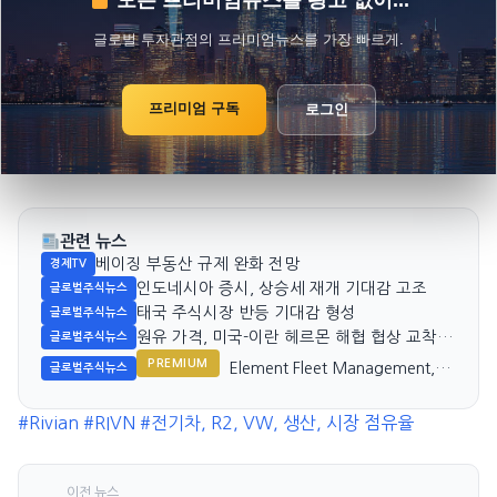
모든 프리미엄뉴스를 광고 없이...
글로벌 투자관점의 프리미엄뉴스를 가장 빠르게.
프리미엄 구독
로그인
관련 뉴스
베이징 부동산 규제 완화 전망
경제TV
인도네시아 증시, 상승세 재개 기대감 고조
글로벌주식뉴스
태국 주식시장 반등 기대감 형성
글로벌주식뉴스
원유 가격, 미국-이란 헤르몬 해협 협상 교착
글로벌주식뉴스
우려로 상승
PREMIUM
Element Fleet Management,
글로벌주식뉴스
FleetPartners 인수 제안
A$4.00/shr 가능
#Rivian
#RIVN
#전기차, R2, VW, 생산, 시장 점유율
이전 뉴스