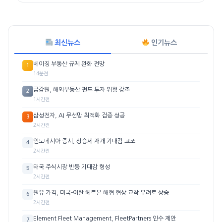
최신뉴스
인기뉴스
베이징 부동산 규제 완화 전망
1
14분전
금감원, 해외부동산 펀드 투자 위험 강조
2
1시간전
삼성전자, AI 무선망 최적화 검증 성공
3
2시간전
인도네시아 증시, 상승세 재개 기대감 고조
4
2시간전
태국 주식시장 반등 기대감 형성
5
2시간전
원유 가격, 미국-이란 헤르몬 해협 협상 교착 우려로 상승
6
2시간전
Element Fleet Management, FleetPartners 인수 제안
7