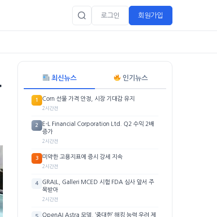
로그인
회원가입
최신뉴스
인기뉴스
차
Corn 선물 가격 안정, 시장 기대감 유지
1
2시간전
E-L Financial Corporation Ltd. Q2 수익 2배
2
증가
2시간전
미약한 고용지표에 증시 강세 지속
3
2시간전
GRAIL, Galleri MCED 시험 FDA 심사 앞서 주
4
목받아
2시간전
OpenAI Astra 모델, ‘중대한’ 해킹 능력 우려 제
5