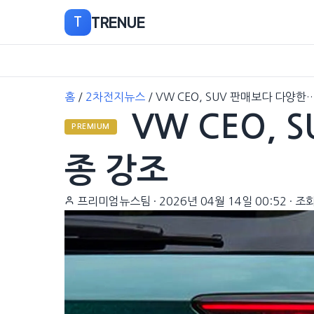
TRENUE
T
본
홈
/
2차전지뉴스
/
VW CEO, SUV 판매보다 다양한
문
VW CEO, 
으
PREMIUM
로
이
종 강조
동
프리미엄뉴스팀
·
2026년 04월 14일 00:52
·
조회