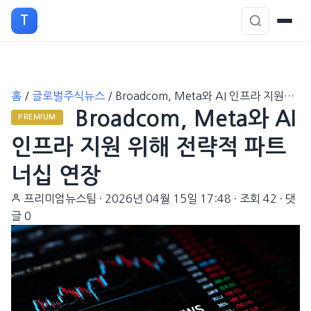
T
본
홈
/
글로벌주식뉴스
/
Broadcom, Meta와 AI 인프라 지원…
문
Broadcom, Meta와 AI
으
PREMIUM
로
인프라 지원 위해 전략적 파트
이
너십 연장
동
프리미엄뉴스팀
·
2026년 04월 15일 17:48
·
조회 42
·
댓
글 0