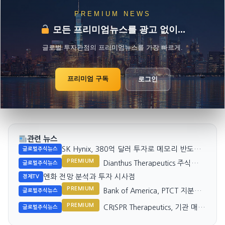
PREMIUM NEWS
모든 프리미엄뉴스를 광고 없이...
글로벌 투자관점의 프리미엄뉴스를 가장 빠르게.
프리미엄 구독
로그인
관련 뉴스
SK Hynix, 380억 달러 투자로 메모리 반도체
글로벌주식뉴스
생산 확대
PREMIUM
Dianthus Therapeutics 주식
글로벌주식뉴스
154.9% 증가, 기관 투자자 몰리
엔화 전망 분석과 투자 시사점
경제TV
기
PREMIUM
Bank of America, PTCT 지분
글로벌주식뉴스
31.8% 확대
PREMIUM
CRISPR Therapeutics, 기관 매도
글로벌주식뉴스
세 뚜렷한 모습