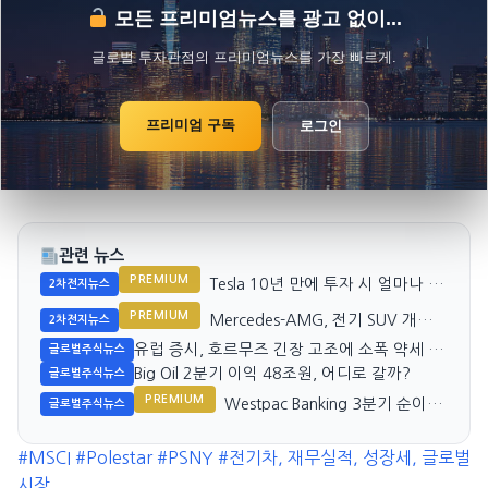
모든 프리미엄뉴스를 광고 없이...
글로벌 투자관점의 프리미엄뉴스를 가장 빠르게.
프리미엄 구독
로그인
관련 뉴스
PREMIUM
Tesla 10년 만에 투자 시 얼마나 벌
2차전지뉴스
까?
PREMIUM
Mercedes-AMG, 전기 SUV 개발
2차전지뉴스
비밀 공개
유럽 증시, 호르무즈 긴장 고조에 소폭 약세 예
글로벌주식뉴스
상
Big Oil 2분기 이익 48조원, 어디로 갈까?
글로벌주식뉴스
PREMIUM
Westpac Banking 3분기 순이익
글로벌주식뉴스
18억 호주달러 기록
#MSCI
#Polestar
#PSNY
#전기차, 재무실적, 성장세, 글로벌
시장