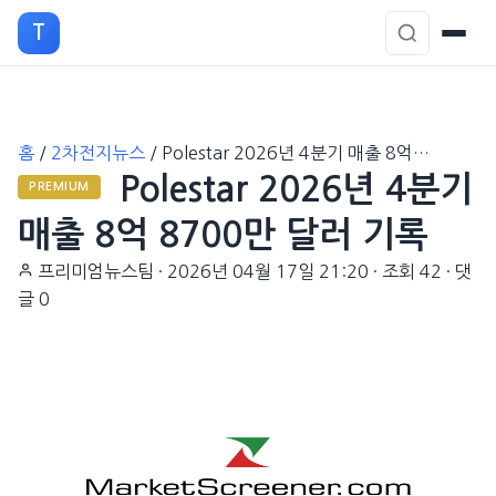
T
본
홈
/
2차전지뉴스
/
Polestar 2026년 4분기 매출 8억…
문
Polestar 2026년 4분기
으
PREMIUM
로
매출 8억 8700만 달러 기록
이
프리미엄뉴스팀
·
2026년 04월 17일 21:20
·
조회 42
·
댓
동
글 0