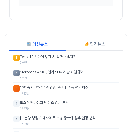
최신뉴스
인기뉴스
Tesla 10년 만에 투자 시 얼마나 벌까?
1
3분전
Mercedes-AMG, 전기 SUV 개발 비밀 공개
2
3분전
유럽 증시, 호르무즈 긴장 고조에 소폭 약세 예상
3
54분전
코스닥 찐반등과 바이오 강세 분석
4
1시간전
[오늘장 랭킹5] 메모리주 조정 종료와 향후 전망 분석
5
1시간전