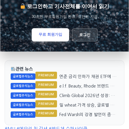
로그인하고 기사전체를 이어서 읽기
30초면 무료회원가입 완료, 포인트 지급
무료 회원가입
로그인
관련 뉴스
PREMIUM
연준 금리 인하가 채권 ETF에 미
글로벌주식뉴스
치는 영향 분석
PREMIUM
e.l.f. Beauty, Rhode 브랜드 성장
글로벌주식뉴스
으로 급등
PREMIUM
Climb Global 2026년 성장: 고
글로벌주식뉴스
가치 유통 확대와 글로벌 확장
PREMIUM
밀 wheat 가격 상승, 글로벌 공급
글로벌주식뉴스
둔화 우려
PREMIUM
Fed Warsh의 강경 발언이 증시
글로벌주식뉴스
를 흔들다
#MU
#메모리 칩 강세
#반도체 슈퍼사이클