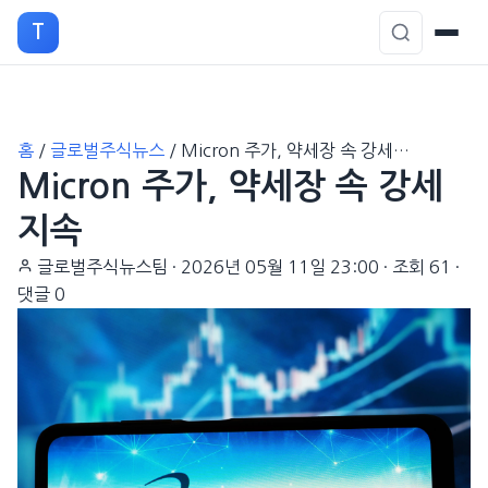
T
본
홈
/
글로벌주식뉴스
/
Micron 주가, 약세장 속 강세…
문
Micron 주가, 약세장 속 강세
으
로
지속
이
글로벌주식뉴스팀
·
2026년 05월 11일 23:00
·
조회 61
·
동
댓글 0