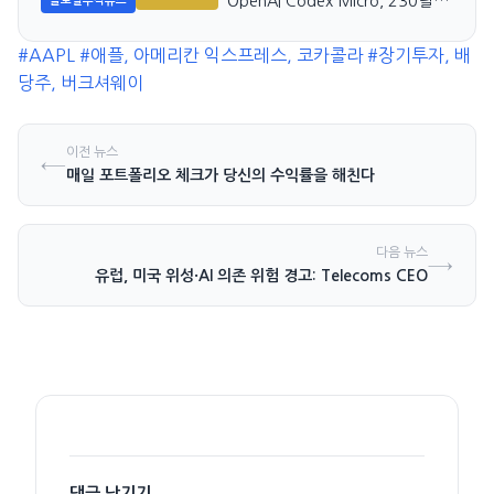
OpenAI Codex Micro, 230달러
글로벌주식뉴스
Vibe 코딩 키보드의 정체는?
#AAPL
#애플, 아메리칸 익스프레스, 코카콜라
#장기투자, 배
당주, 버크셔웨이
이전 뉴스
←
매일 포트폴리오 체크가 당신의 수익률을 해친다
다음 뉴스
→
유럽, 미국 위성·AI 의존 위험 경고: Telecoms CEO
댓글 남기기