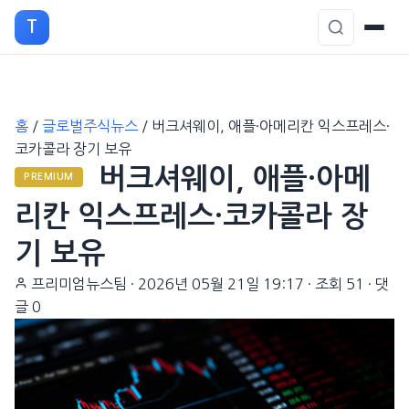
T
본
홈
/
글로벌주식뉴스
/
버크셔웨이, 애플·아메리칸 익스프레스·
문
코카콜라 장기 보유
으
버크셔웨이, 애플·아메
로
PREMIUM
이
리칸 익스프레스·코카콜라 장
동
기 보유
프리미엄뉴스팀
·
2026년 05월 21일 19:17
·
조회 51
·
댓
글 0