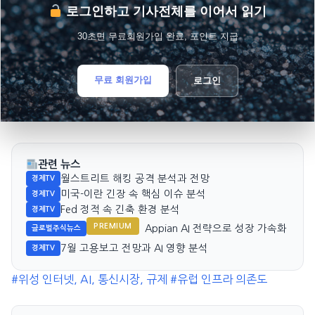
로그인하고 기사전체를 이어서 읽기
30초면 무료회원가입 완료, 포인트 지급
무료 회원가입
로그인
관련 뉴스
월스트리트 해킹 공격 분석과 전망
경제TV
미국-이란 긴장 속 핵심 이슈 분석
경제TV
Fed 정적 속 긴축 환경 분석
경제TV
PREMIUM
Appian AI 전략으로 성장 가속화
글로벌주식뉴스
7월 고용보고 전망과 AI 영향 분석
경제TV
#위성 인터넷, AI, 통신시장, 규제
#유럽 인프라 의존도