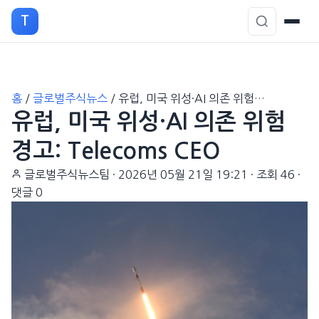
T
본
홈
/
글로벌주식뉴스
/
유럽, 미국 위성·AI 의존 위험…
문
유럽, 미국 위성·AI 의존 위험
으
로
경고: Telecoms CEO
이
글로벌주식뉴스팀
·
2026년 05월 21일 19:21
·
조회 46
·
동
댓글 0