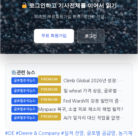
로그인하고 기사전체를 이어서 읽기
30초면 무료회원가입 완료, 포인트 지급
무료 회원가입
로그인
관련 뉴스
PREMIUM
Climb Global 2026년 성장: 고
글로벌주식뉴스
가치 유통 확대와 글로벌 확장
PREMIUM
밀 wheat 가격 상승, 글로벌 공급
글로벌주식뉴스
둔화 우려
PREMIUM
Fed Warsh의 강경 발언이 증시
글로벌주식뉴스
를 흔들다
Myspace 복귀, 소셜 피로 해소의 해법 될까?
글로벌주식뉴스
PREMIUM
AI가 일자리 대신 작업을 없앤다:
글로벌주식뉴스
Nvidia와 시장
#DE
#Deere & Company
#실적 전망, 글로벌 공급망, 농기계