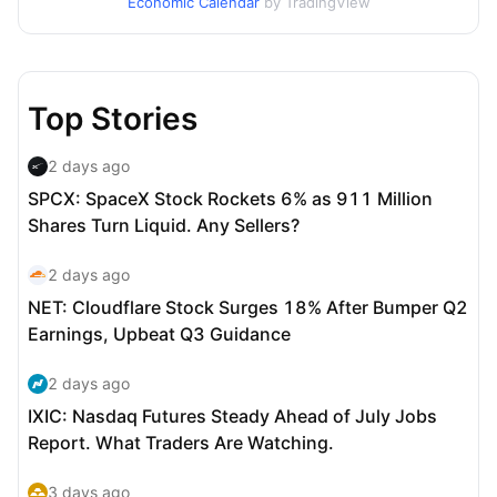
Economic Calendar
by TradingView