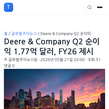
T
본
홈
/
글로벌주식뉴스
/
Deere & Company Q2 순이익…
문
Deere & Company Q2 순이
으
로
익 1.77억 달러, FY26 제시
이
글로벌주식뉴스팀
·
2026년 05월 21일 20:00
·
조회 51
·
동
댓글 0