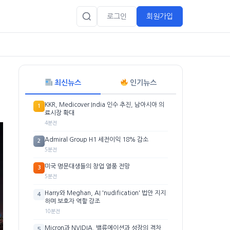
로그인
회원가입
최신뉴스
인기뉴스
KKR, Medicover India 인수 추진, 남아시아 의
1
료시장 확대
4분전
Admiral Group H1 세전이익 18% 감소
2
5분전
미국 명문대생들의 창업 열풍 전망
3
5분전
Harry와 Meghan, AI 'nudification' 법안 지지
4
하며 보호자 역할 강조
10분전
Micron과 NVIDIA, 밸류에이션과 성장의 격차
5