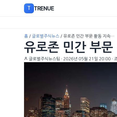
TRENUE
T
본
홈
/
글로벌주식뉴스
/
유로존 민간 부문 활동 지속…
문
유로존 민간 부문
으
로
이
글로벌주식뉴스팀
·
2026년 05월 21일 20:00
·
조
동