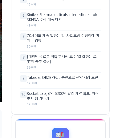
19분전
Kiniksa Pharmaceuticals International, plc
6
$KNSA 주식 대폭 매각
43분전
70세에도 계속 일하는 것, 사회보장 수령액에 미
7
치는 영향
50분전
[대한민국 로봇 석학 한재권 교수 ‘일 잘하는 로
8
봇’이 승부 결정]
55분전
Takeda, ORZEYFUL 승인으로 신약 시장 도전
9
1시간전
Rocket Lab, 6억 6300만 달러 계약 확보, 아직
10
첫 비행 기다려
1시간전