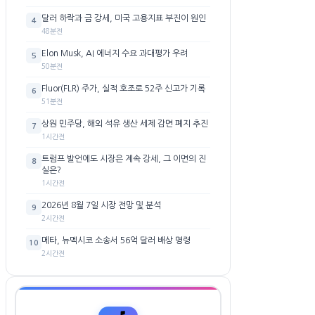
달러 하락과 금 강세, 미국 고용지표 부진이 원인
4
48분전
Elon Musk, AI 에너지 수요 과대평가 우려
5
50분전
Fluor(FLR) 주가, 실적 호조로 52주 신고가 기록
6
51분전
상원 민주당, 해외 석유 생산 세제 감면 폐지 추진
7
1시간전
트럼프 발언에도 시장은 계속 강세, 그 이면의 진
8
실은?
1시간전
2026년 8월 7일 시장 전망 및 분석
9
2시간전
메타, 뉴멕시코 소송서 56억 달러 배상 명령
10
2시간전