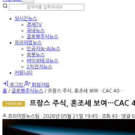
실시간뉴스
경제TV
국내뉴스
글로벌주식뉴스
프리미엄뉴스
인공지능-AI뉴스
로봇뉴스
바이오테크뉴스
2차전지뉴스
커뮤니티
로그인
회원가입
홈
/
글로벌주식뉴스
/
프랑스 주식, 혼조세 보여…CAC 40…
프랑스 주식, 혼조세 보여…CAC 4
PREMIUM
프리미엄뉴스팀
·
2026년 05월 21일 19:45
·
조회 43
·
댓글 0