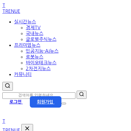
본
T
문
TRENUE
으
실시간뉴스
로
경제TV
이
국내뉴스
동
글로벌주식뉴스
프리미엄뉴스
인공지능-AI뉴스
로봇뉴스
바이오테크뉴스
2차전지뉴스
커뮤니티
로그인
회원가입
T
TRENUE