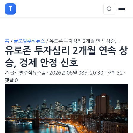
T
본
홈
/
글로벌주식뉴스
/
유로존 투자심리 2개월 연속 상승,…
문
유로존 투자심리 2개월 연속 상
으
로
승, 경제 안정 신호
이
글로벌주식뉴스팀
·
2026년 06월 08일 20:30
·
조회 32
·
동
댓글 0