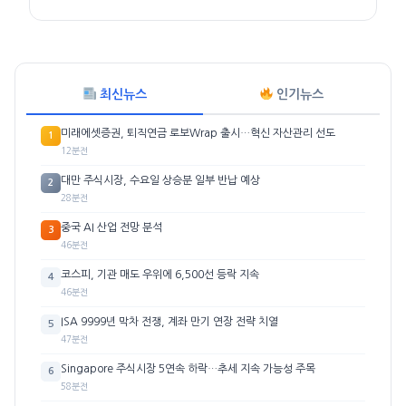
최신뉴스
인기뉴스
미래에셋증권, 퇴직연금 로보Wrap 출시…혁신 자산관리 선도
1
12분전
대만 주식시장, 수요일 상승분 일부 반납 예상
2
28분전
중국 AI 산업 전망 분석
3
46분전
코스피, 기관 매도 우위에 6,500선 등락 지속
4
46분전
ISA 9999년 막차 전쟁, 계좌 만기 연장 전략 치열
5
47분전
Singapore 주식시장 5연속 하락…추세 지속 가능성 주목
6
58분전