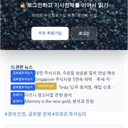
로그인하고 기사전체를 이어서 읽기
30초면 무료회원가입 완료, 포인트 지급
무료 회원가입
로그인
관련 뉴스
대만 주식시장, 수요일 상승분 일부 반납 예상
글로벌주식뉴스
Singapore 주식시장 5연속 하락…추세 지속
글로벌주식뉴스
가능성 주목
PREMIUM
Tesla 52주 최저점, 매입 신호일
글로벌주식뉴스
까?
디즈니 광고사업 전망 분석
경제TV
Memory is the new gold, 분석과 전망
경제TV
#경제 안정, 글로벌 정책
#유로존 투자심리