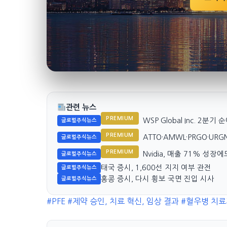
관련 뉴스
PREMIUM
WSP Global Inc. 2분기
글로벌주식뉴스
PREMIUM
ATTO·AMWL·PRGO·UR
글로벌주식뉴스
PREMIUM
Nvidia, 매출 71% 성
글로벌주식뉴스
태국 증시, 1,600선 지지 여부 관전
글로벌주식뉴스
홍콩 증시, 다시 횡보 국면 진입 시사
글로벌주식뉴스
#PFE
#제약 승인, 치료 혁신, 임상 결과
#혈우병 치료