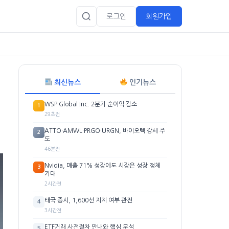
로그인
회원가입
최신뉴스
인기뉴스
WSP Global Inc. 2분기 순이익 감소
1
29초전
ATTO·AMWL·PRGO·URGN, 바이오텍 강세 주
2
도
46분전
Nvidia, 매출 71% 성장에도 시장은 성장 정체
3
기대
2시간전
태국 증시, 1,600선 지지 여부 관전
4
3시간전
ETF거래 사전절차 안내와 핵심 분석
5