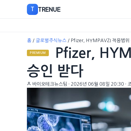
TRENUE
T
본
홈
/
글로벌주식뉴스
/
Pfizer, HYMPAVZI 적응범
문
Pfizer, H
으
PREMIUM
로
이
승인 받다
동
바이오테크뉴스팀
·
2026년 06월 08일 20:30
·
조