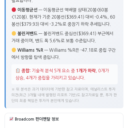
필요합니다.
이동평균선
— 이동평균선 역배열 상태(20봉<60봉
<120봉). 현재가 기준 20봉선($369.41) 대비 -0.4%, 60
봉선($379.93) 대비 -3.2%로 중장기 하락 추세입니다.
볼린저밴드
— 볼린저밴드 중심선($369.41) 부근에서
거래 중이며, 밴드 폭 5.6%로 보통 수준입니다.
Williams %R
— Williams %R은 -47.18로 중립 구간
에서 방향을 탐색 중입니다.
종합:
기술적 분석 5개 요소 중
1개가 하락
, 0개가
상승, 4개가 중립을 가리키고 있습니다.
※ 위 분석은 과거 데이터에 기반한 참고 자료이며, 애널리스트 투자
의견(최근 3개월 내에 발행된 리포트 기반)도 참고자료일 뿐, 투자 판
단의 최종 책임은 투자자 본인에게 있습니다.
Broadcom 펀더멘탈 정보