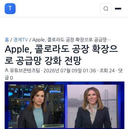
T
본
홈
/
경제TV
/
Apple, 콜로라도 공장 확장으로 공급망…
문
Apple, 콜로라도 공장 확장으
으
로
로 공급망 강화 전망
이
유튜브콘텐츠팀
·
2026년 07월 09일 01:36
·
조회 24
·
댓
동
글 0