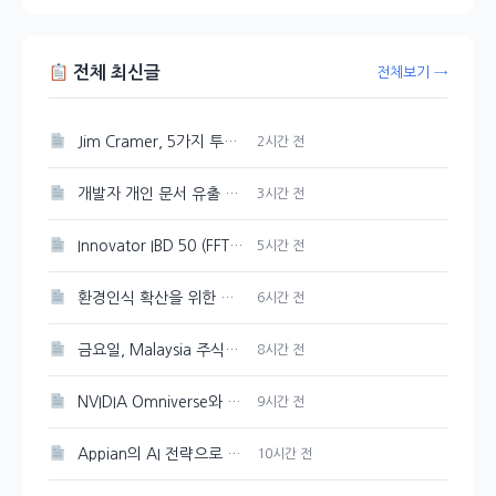
전체 최신글
전체보기 →
Jim Cramer, 5가지 투자 테마로 시장 상승을 주도하다
2시간 전
개발자 개인 문서 유출 의혹이 제기된 Google Gemini
3시간 전
Innovator IBD 50 (FFTY) 주가 200일 이동평균선 아래로 하락
5시간 전
환경인식 확산을 위한 포스코퓨처엠의 지역 아동 환경캠프 개최
6시간 전
금요일, Malaysia 주식시장 혼조세를 보이다
8시간 전
NVIDIA Omniverse와 Cosmos 3, 오픈 물리 AI 개발의 선두주자
9시간 전
Appian의 AI 전략으로 성장 촉진
10시간 전