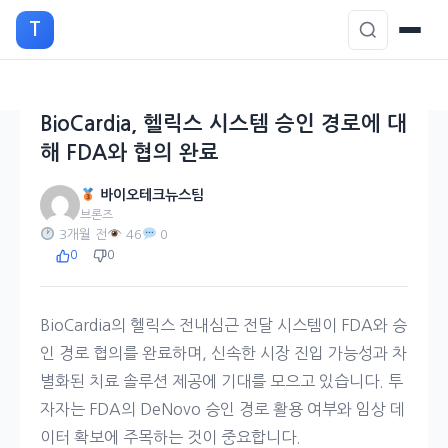
본
T
문
으
로
이
BioCardia, 헬릭스 시스템 승인 경로에 대
동
해 FDA와 협의 완료
바이오테크뉴스팀
브론즈
3개월 전
46
0
0
0
BioCardia의 헬릭스 전내심근 전달 시스템이 FDA와 승
인 경로 협의를 완료하며, 신속한 시장 진입 가능성과 차
별화된 치료 솔루션 제공에 기대를 모으고 있습니다. 투
자자는 FDA의 DeNovo 승인 경로 활용 여부와 임상 데
이터 확보에 주목하는 것이 중요합니다.