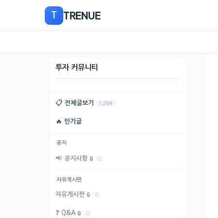
본
TRENUE
T
문
으
로
이
동
투자 커뮤니티
📋
전체글보기
1284
🔥
인기글
공지
📢
공지사항
🔒
0
자유게시판
자유게시판
🔒
0
❓
Q&A
🔒
0