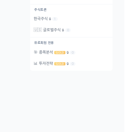
주식토론
한국주식
🔒
1
🇺🇸
글로벌주식
🔒
0
유료회원 전용
🎯
종목분석
🔒
0
GOLD
📊
투자전략
🔒
0
GOLD