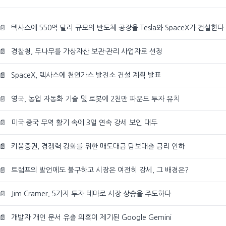
📄
텍사스에 550억 달러 규모의 반도체 공장을 Tesla와 SpaceX가 건설한다
📄
경찰청, 두나무를 가상자산 보관·관리 사업자로 선정
📄
SpaceX, 텍사스에 천연가스 발전소 건설 계획 발표
📄
영국, 농업 자동화 기술 및 로봇에 2천만 파운드 투자 유치
📄
미국·중국 무역 활기 속에 3일 연속 강세 보인 대두
📄
키움증권, 경쟁력 강화를 위한 매도대금 담보대출 금리 인하
📄
트럼프의 발언에도 불구하고 시장은 여전히 강세, 그 배경은?
📄
Jim Cramer, 5가지 투자 테마로 시장 상승을 주도하다
📄
개발자 개인 문서 유출 의혹이 제기된 Google Gemini