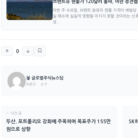
브렌트유 현물가 120달러 돌파, 이란 정전
이번 주 수요일, 브렌트 원유의 현물 가격이 배럴당 
질 해소에 실질적 영향을 미치지 못할 것이라는 신호
상...
0
🥉 글로벌주식뉴스팀
0 P
브론즈
← 이전 글
두산, 포트폴리오 강화에 주목하며 목표주가 155만
SK
원으로 상향