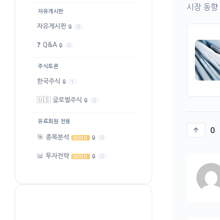
시장 동향
자유게시판
자유게시판
🔒
0
❓
Q&A
🔒
0
주식토론
한국주식
🔒
1
🇺🇸
글로벌주식
🔒
0
유료회원 전용
0
🎯
종목분석
🔒
0
GOLD
📊
투자전략
🔒
0
GOLD