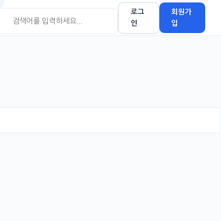
로그
회원가
인
입