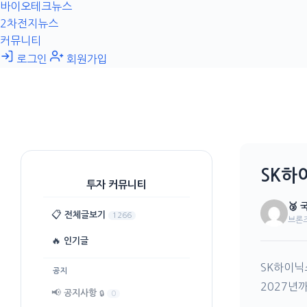
바이오테크뉴스
2차전지뉴스
커뮤니티
로그인
회원가입
SK하
투자 커뮤니티
🥉
📋
전체글보기
1266
브론
🔥
인기글
SK하이닉
공지
2027년
📢
공지사항
🔒
0