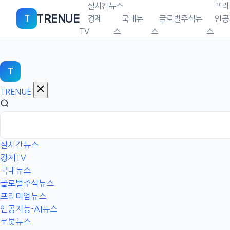
본
실시간뉴스
프리
TRENUE
T
문
경제
국내뉴
글로벌주식뉴
인공
으
TV
스
스
스
로
이
동
T
TRENUE
실시간뉴스
경제TV
국내뉴스
글로벌주식뉴스
프리미엄뉴스
인공지능-AI뉴스
로봇뉴스