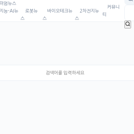
미엄뉴스
커뮤니
지능-AI뉴
로봇뉴
바이오테크뉴
2차전지뉴
티
스
스
스