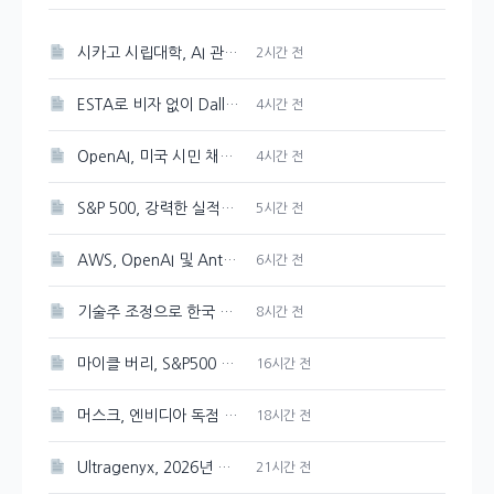
시카고 시립대학, AI 관련 학위 과정 개설
2시간 전
ESTA로 비자 없이 Dallas, Atlanta, New York, New Jersey 공항 입국 가능
4시간 전
OpenAI, 미국 시민 채용 방해 혐의로 DOJ 감독 강화 조치 취해
4시간 전
S&P 500, 강력한 실적에 힘입어 새 기록 갱신
5시간 전
AWS, OpenAI 및 Anthropic과 협력하여 개발 도구의 보안 강화
6시간 전
기술주 조정으로 한국 증시 하락 압력 예상
8시간 전
마이클 버리, S&P500 최고점 경고 발신
16시간 전
머스크, 엔비디아 독점 선언한 스페이스X AI 인프라
18시간 전
Ultragenyx, 2026년 매출 목표 재확인하며 Q2 적자폭 축소
21시간 전