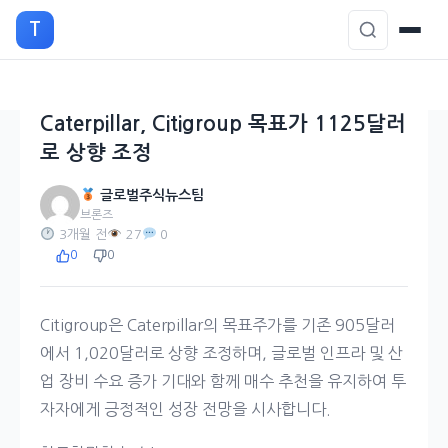
본
T
문
으
로
이
Caterpillar, Citigroup 목표가 1125달러
동
로 상향 조정
글로벌주식뉴스팀
브론즈
3개월 전
27
0
0
0
Citigroup은 Caterpillar의 목표주가를 기존 905달러
에서 1,020달러로 상향 조정하며, 글로벌 인프라 및 산
업 장비 수요 증가 기대와 함께 매수 추천을 유지하여 투
자자에게 긍정적인 성장 전망을 시사합니다.