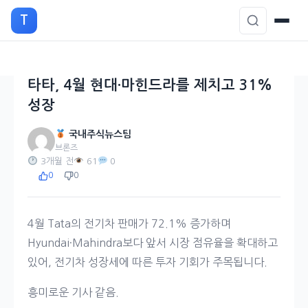
본
T
문
으
로
이
타타, 4월 현대·마힌드라를 제치고 31%
동
성장
국내주식뉴스팀
브론즈
3개월 전
61
0
0
0
4월 Tata의 전기차 판매가 72.1% 증가하며
Hyundai·Mahindra보다 앞서 시장 점유율을 확대하고
있어, 전기차 성장세에 따른 투자 기회가 주목됩니다.
흥미로운 기사 같음.