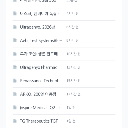
마이클 버리, S&P500 최고점 경고 발신
55분 전
머스크, 엔비디아 독점 선언한 스페이스X AI 인프라
4시간 전
Ultragenyx, 2026년 매출 목표 재확인하며 Q2 적자폭 축소
6시간 전
Aehr Test Systems와 Microsoft, 수익 성장 비교 분석
9시간 전
투자 조언: 생존 펀드매니저의 유연한 판단
10시간 전
Ultragenyx Pharmaceutical(RARE) 내부자 1,900주 매도 현황
13시간 전
Renaissance Technologies, CAI 120,000주 새로 매입
15시간 전
ARKQ, 200일 이동평균선突破로 상승세 이어가다
17시간 전
Inspire Medical, Q2 흑자 전환 및 FY26 성장 전망
1일 전
TG Therapeutics TGTX, BRIUMVI 매출 증가에도 주가 하락으로 이어진 비용 부담
1일 전