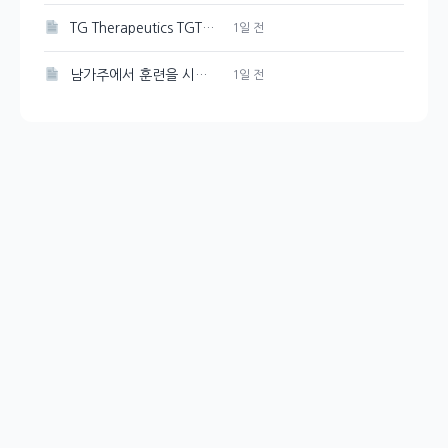
TG Therapeutics TGTX, BRIUMVI 매출 증가에도 주가 하락으로 이어진 비용 부담
1일 전
남가주에서 훈련을 시작한 USA Swimming Pan Pacs 팀
1일 전