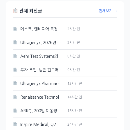
전체 최신글
전체보기 →
머스크, 엔비디아 독점 선언한 스페이스X AI 인프라
2시간 전
Ultragenyx, 2026년 매출 목표 재확인하며 Q2 적자폭 축소
5시간 전
Aehr Test Systems와 Microsoft, 수익 성장 비교 분석
8시간 전
투자 조언: 생존 펀드매니저의 유연한 판단
9시간 전
Ultragenyx Pharmaceutical(RARE) 내부자 1,900주 매도 현황
12시간 전
Renaissance Technologies, CAI 120,000주 새로 매입
14시간 전
ARKQ, 200일 이동평균선突破로 상승세 이어가다
16시간 전
Inspire Medical, Q2 흑자 전환 및 FY26 성장 전망
24시간 전