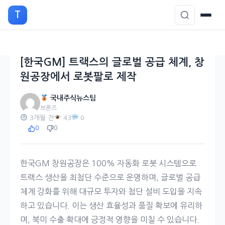
본
T
문
으
로
이
[한국GM] 트랙스의 글로벌 공급 체계, 창
동
원공장에서 로봇팔로 제작
국내주식뉴스팀
브론즈
3개월 전
43
0
0
0
한국GM 창원공장은 100% 자동화 로봇 시스템으로
트랙스 생산을 최첨단 수준으로 운영하며, 글로벌 공급
체계 강화를 위해 대규모 투자와 첨단 설비 도입을 지속
하고 있습니다. 이는 생산 효율성과 품질 확보에 유리하
며, 북미 수출 확대에 긍정적 영향을 미칠 수 있습니다.