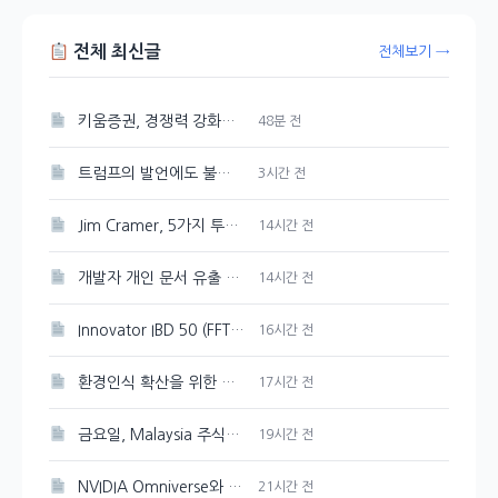
전체 최신글
전체보기 →
키움증권, 경쟁력 강화를 위한 매도대금 담보대출 금리 인하
48분 전
트럼프의 발언에도 불구하고 시장은 여전히 강세, 그 배경은?
3시간 전
Jim Cramer, 5가지 투자 테마로 시장 상승을 주도하다
14시간 전
개발자 개인 문서 유출 의혹이 제기된 Google Gemini
14시간 전
Innovator IBD 50 (FFTY) 주가 200일 이동평균선 아래로 하락
16시간 전
환경인식 확산을 위한 포스코퓨처엠의 지역 아동 환경캠프 개최
17시간 전
금요일, Malaysia 주식시장 혼조세를 보이다
19시간 전
NVIDIA Omniverse와 Cosmos 3, 오픈 물리 AI 개발의 선두주자
21시간 전