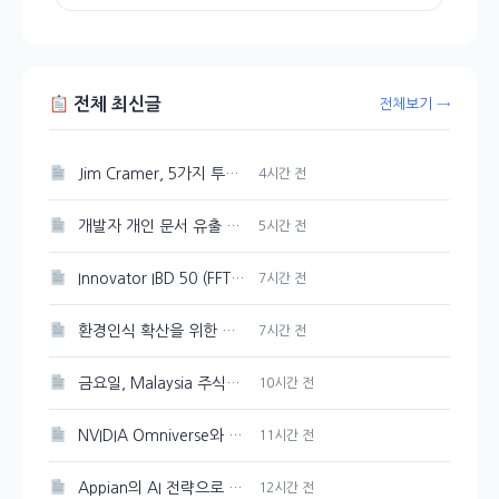
전체 최신글
전체보기 →
Jim Cramer, 5가지 투자 테마로 시장 상승을 주도하다
4시간 전
개발자 개인 문서 유출 의혹이 제기된 Google Gemini
5시간 전
Innovator IBD 50 (FFTY) 주가 200일 이동평균선 아래로 하락
7시간 전
환경인식 확산을 위한 포스코퓨처엠의 지역 아동 환경캠프 개최
7시간 전
금요일, Malaysia 주식시장 혼조세를 보이다
10시간 전
NVIDIA Omniverse와 Cosmos 3, 오픈 물리 AI 개발의 선두주자
11시간 전
Appian의 AI 전략으로 성장 촉진
12시간 전