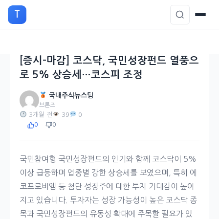
본
T
문
으
로
이
[증시-마감] 코스닥, 국민성장펀드 열풍으
동
로 5% 상승세…코스피 조정
국내주식뉴스팀
브론즈
3개월 전
39
0
0
0
국민참여형 국민성장펀드의 인기와 함께 코스닥이 5%
이상 급등하며 업종별 강한 상승세를 보였으며, 특히 에
코프로비엠 등 첨단 성장주에 대한 투자 기대감이 높아
지고 있습니다. 투자자는 성장 가능성이 높은 코스닥 종
목과 국민성장펀드의 유동성 확대에 주목할 필요가 있